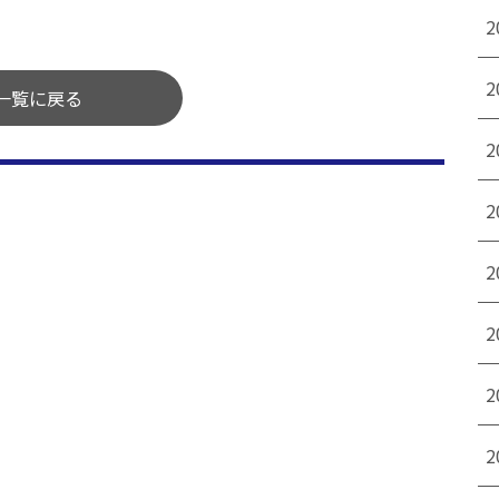
2
2
一覧に戻る
2
2
2
2
2
2