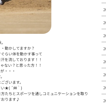
2
2
2
秋。
・・動かしてますか？
2
すぐらい体を動かす事って
日汗を流しております！！
2
じゃない？と思った方！！
すが・・・
2
す。
はございます。
2
★( ´艸｀)
な方たちとスポーツを通しコミュニケーションを取り
ております♪
2