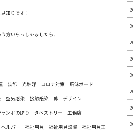
！
2
人見知りです！
！
2
いう方いらっしゃましたら、
2
2
2
装屋 装飾 光触媒 コロナ対策 飛沫ボード
2
染 空気感染 接触感染 幕 デザイン
2
ジャンボのぼり タペストリー 工務店
2
 ヘルパー 福祉用具 福祉用具設置 福祉用具工