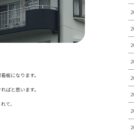
2
2
2
。
2
型看板になります。
2
ければと思います。
2
くれて、
2
2