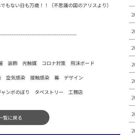
んでもない日も万歳！！（不思議の国のアリスより）
2
2
-------------------------------------------
2
装屋 装飾 光触媒 コロナ対策 飛沫ボード
2
染 空気感染 接触感染 幕 デザイン
2
ジャンボのぼり タペストリー 工務店
2
2
一覧に戻る
2